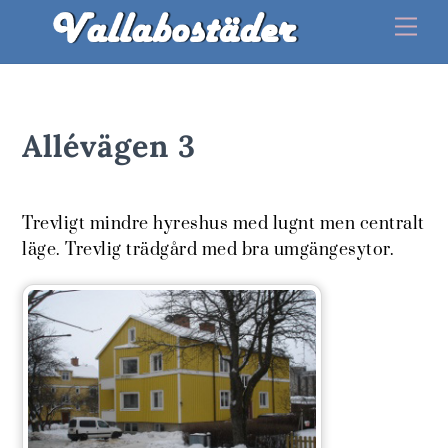
Skip
Me
to
content
Allévägen 3
Trevligt mindre hyreshus med lugnt men centralt
läge. Trevlig trädgård med bra umgängesytor.