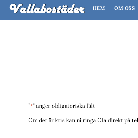
Skip
HEM
OM OSS
to
content
”
*
” anger obligatoriska fält
Om det är kris kan ni ringa Ola direkt på te