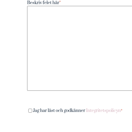
Beskriv felet här
*
Consent
*
Jag har läst och godkänner
Integritetspolicyn
*
CAPTCHA