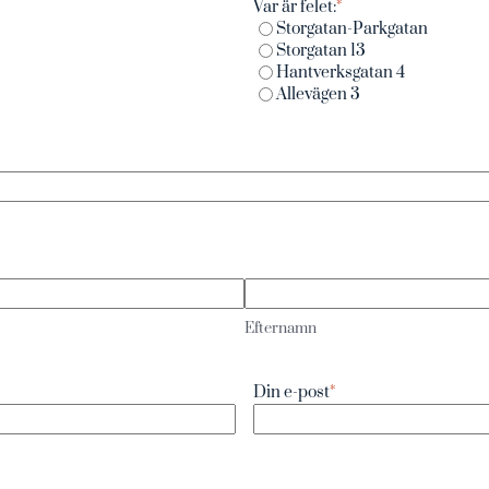
Var är felet:
*
Storgatan-Parkgatan
Storgatan 13
Hantverksgatan 4
Allevägen 3
Efternamn
Din e-post
*