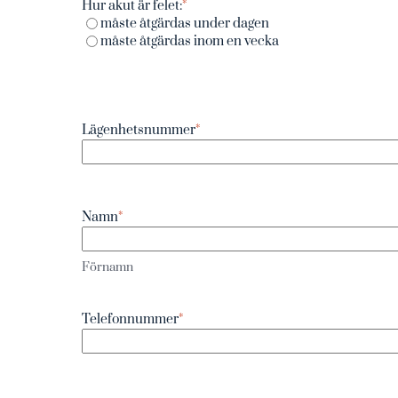
Hur akut är felet:
*
måste åtgärdas under dagen
måste åtgärdas inom en vecka
Lägenhetsnummer
*
Namn
*
Förnamn
Telefonnummer
*